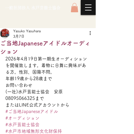
一般社団法人 水戸芸能士協会
Yasuko Yasuhara
3月7日
ご当地Japaneseアイドルオーディ
ション
2026年4月19日第一期生オーディション
を開催致します。着物に日舞に興味があ
る方。性別、国籍不問。
年齢19歳から28歳まで
お問い合わせ
(一社)水戸芸能士協会　安原
08095066325まで
またはLINE公式アカウントから
#ご当地Japaneseアイドル
#オーディション
#水戸芸能士協会
#水戸市地域無形文化財保持