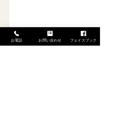
お電話
お問い合わせ
フェイスブック
一般社団法人 水戸芸能士協会
舞姫あんな
〒310-0065 茨城県水戸市八幡町1-2-201
TEL.080-9506-6325 FAX.029-306-9193
舞姫のお稽古が
特定商取引法はこちら →
した。
Copyright (C) (一社)水戸芸能士協会 All Rights Reserved.