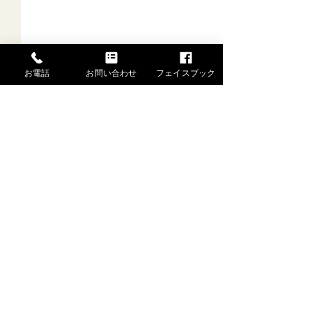
お電話
お問い合わせ
フェイスブック
一般社団法人 水戸芸能士協会
舞姫あんな
〒310-0065 茨城県水戸市八幡町1-2-201
TEL.080-9506-6325 FAX.029-306-9193
舞姫のお稽古が
特定商取引法はこちら →
した。
Copyright (C) (一社)水戸芸能士協会 All Rights Reserved.