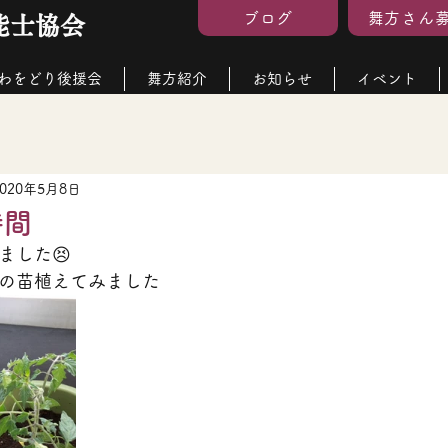
ブログ
舞方さん
能士協会
わをどり後援会
舞方紹介
お知らせ
イベント
2020年5月8日
時間
ました😣
の苗植えてみました