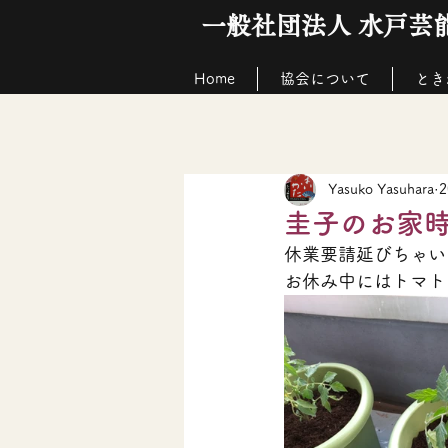
一般社団法人 水戸芸
Home
協会について
とき
Yasuko Yasuhara
圭子のお家
休業要請延びちゃい
お休み中にはトマト