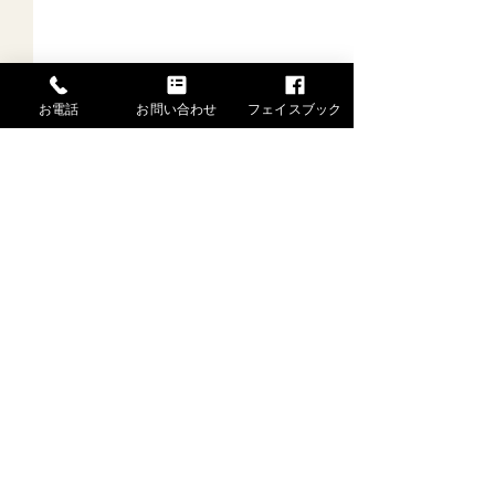
お電話
お問い合わせ
フェイスブック
一般社団法人 水戸芸能士協会
伝統芸能文化会
〒310-0065 茨城県水戸市八幡町1-2-201
TEL.080-9506-6325 FAX.029-306-9193
ご当地Japaneseアイドル
特定商取引法はこちら →
オーディション
Copyright (C) (一社)水戸芸能士協会 All Rights Reserved.