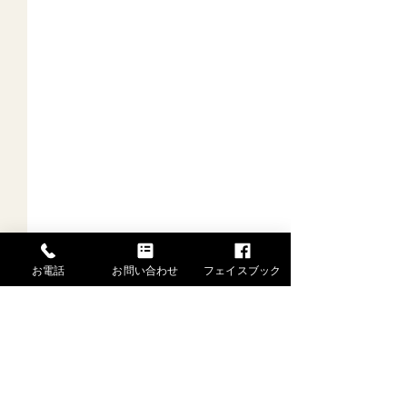
お電話
お問い合わせ
フェイスブック
一般社団法人 水戸芸能士協会
舞姫あんな
〒310-0065 茨城県水戸市八幡町1-2-201
TEL.080-9506-6325 FAX.029-306-9193