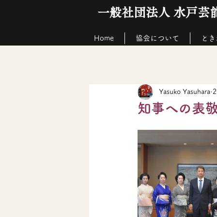
一般社団法人 水戸芸
Home
協会について
とき
Yasuko Yasuhara
知事への表