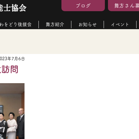
ブログ
舞方さん
能士協会
わをどり後援会
舞方紹介
お知らせ
イベント
2023年7月6日
敬訪問