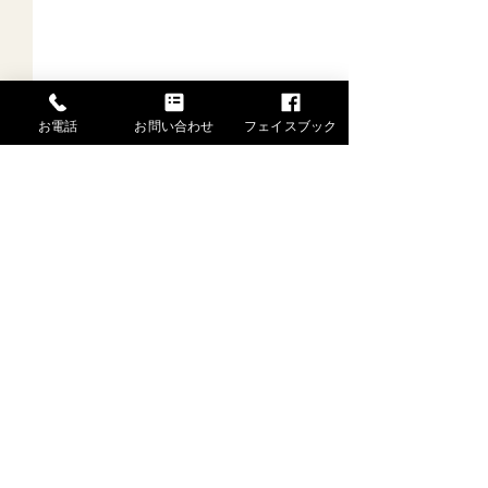
お電話
お問い合わせ
フェイスブック
一般社団法人 水戸芸能士協会
舞姫あんな
〒310-0065 茨城県水戸市八幡町1-2-201
TEL.080-9506-6325 FAX.029-306-9193
舞姫のお稽古が
特定商取引法はこちら →
した。
Copyright (C) (一社)水戸芸能士協会 All Rights Reserved.