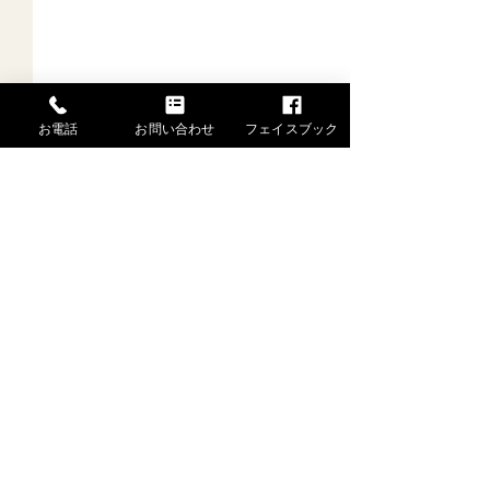
お電話
お問い合わせ
フェイスブック
一般社団法人 水戸芸能士協会
舞姫あんな
〒310-0065 茨城県水戸市八幡町1-2-201
TEL.080-9506-6325 FAX.029-306-9193
舞姫のお稽古が
特定商取引法はこちら →
した。
Copyright (C) (一社)水戸芸能士協会 All Rights Reserved.