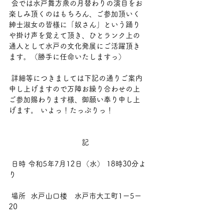
 会では水戸舞方衆の月替わりの演目をお
楽しみ頂くのはもちろん、ご参加頂いく
紳士淑女の皆様に「奴さん」という踊り
や掛け声を覚えて頂き、ひとランク上の
通人として水戸の文化発展にご活躍頂き
ます。（勝手に任命いたしますっ）
 詳細等につきましては下記の通りご案内
申し上げますので万障お繰り合わせの上
ご参加賜わります様、御願い奉り申し上
げます。 いよっ！たっぷりっ！ 
　　　　　　　　　　記
 日時 令和5年7月12日（水） 18時30分よ
り
 場所  水戸山口楼　水戸市大工町1ー5ー
20