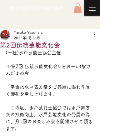
一般社団法人 水戸芸能士協会
Yasuko Yasuhara
2023年6月26日
第2回伝統芸能文化会
(一社)水戸芸能士協会主催
 ✨第2回 伝統芸能文化会✨旧おーい❗奴さ
んだよの会
   平素は水戸舞方衆をご贔屓に賜わり厚
く御礼を申し上げます。
   この度、水戸芸能士協会では水戸舞方
衆の技術向上、水戸芸能文化の発展の為
に、月1回のお楽しみ会を開催させて頂き
ます。