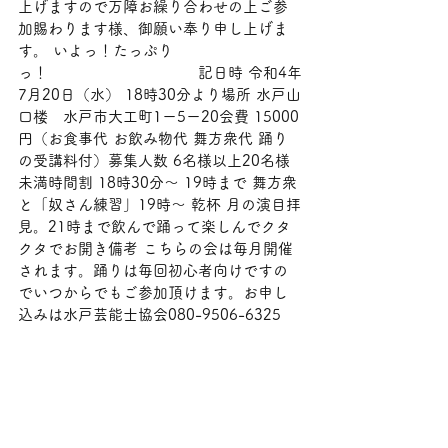
上げますので万障お繰り合わせの上ご参
加賜わります様、御願い奉り申し上げま
す。 いよっ！たっぷり
っ！　　　　　　　　　　記日時 令和4年
7月20日（水） 18時30分より場所 水戸山
口楼　水戸市大工町1ー5ー20会費 15000
円（お食事代 お飲み物代 舞方衆代 踊り
の受講料付）募集人数 6名様以上20名様
未満時間割 18時30分〜 19時まで 舞方衆
と「奴さん練習」19時〜 乾杯 月の演目拝
見。21時まで飲んで踊って楽しんでクタ
クタでお開き備考 こちらの会は毎月開催
されます。踊りは毎回初心者向けですの
でいつからでもご参加頂けます。お申し
込みは水戸芸能士協会080-9506-6325