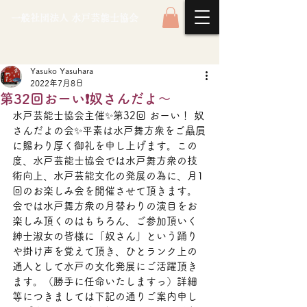
一般社団法人 水戸芸能士協会
Yasuko Yasuhara
2022年7月8日
第32回おーい❗奴さんだよ～
水戸芸能士協会主催✨第32回 おーい！ 奴
さんだよの会✨平素は水戸舞方衆をご贔屓
に賜わり厚く御礼を申し上げます。この
度、水戸芸能士協会では水戸舞方衆の技
術向上、水戸芸能文化の発展の為に、月1
回のお楽しみ会を開催させて頂きます。
会では水戸舞方衆の月替わりの演目をお
楽しみ頂くのはもちろん、ご参加頂いく
紳士淑女の皆様に「奴さん」という踊り
や掛け声を覚えて頂き、ひとランク上の
通人として水戸の文化発展にご活躍頂き
ます。（勝手に任命いたしますっ）詳細
等につきましては下記の通りご案内申し