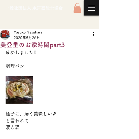
一般社団法人 水戸芸能士協会
Yasuko Yasuhara
2020年5月26日
美登里のお家時間part3
成功しました‼️
調理パン
姪子に、凄く美味しい🎵
と言われて
涙💧涙