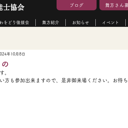
ブログ
舞方さん
能士協会
わをどり後援会
舞方紹介
お知らせ
イベント
2024年10月8日
もの
す。
い方も参加出来ますので、是非御来場ください。お待ち