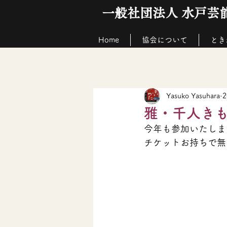
一般社団法人 水戸芸
Home
協会について
とき
Yasuko Yasuhara
雅・千人き
今年も参加いたしま
チケットお持ちで無